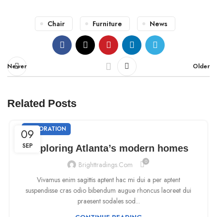
Chair
Furniture
News
Newer
Older
Related Posts
DECORATION
09
SEP
Exploring Atlanta’s modern homes
0
Brighttradings.com
Vivamus enim sagittis aptent hac mi dui a per aptent
suspendisse cras odio bibendum augue rhoncus laoreet dui
praesent sodales sod...