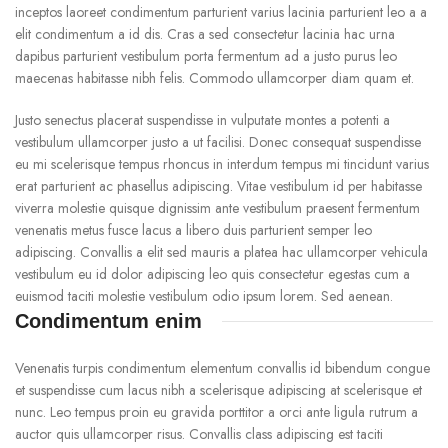
inceptos laoreet condimentum parturient varius lacinia parturient leo a a
elit condimentum a id dis. Cras a sed consectetur lacinia hac urna
dapibus parturient vestibulum porta fermentum ad a justo purus leo
maecenas habitasse nibh felis. Commodo ullamcorper diam quam et.
Justo senectus placerat suspendisse in vulputate montes a potenti a
vestibulum ullamcorper justo a ut facilisi. Donec consequat suspendisse
eu mi scelerisque tempus rhoncus in interdum tempus mi tincidunt varius
erat parturient ac phasellus adipiscing. Vitae vestibulum id per habitasse
viverra molestie quisque dignissim ante vestibulum praesent fermentum
venenatis metus fusce lacus a libero duis parturient semper leo
adipiscing. Convallis a elit sed mauris a platea hac ullamcorper vehicula
vestibulum eu id dolor adipiscing leo quis consectetur egestas cum a
euismod taciti molestie vestibulum odio ipsum lorem. Sed aenean.
Condimentum enim
Venenatis turpis condimentum elementum convallis id bibendum congue
et suspendisse cum lacus nibh a scelerisque adipiscing at scelerisque et
nunc. Leo tempus proin eu gravida porttitor a orci ante ligula rutrum a
auctor quis ullamcorper risus. Convallis class adipiscing est taciti