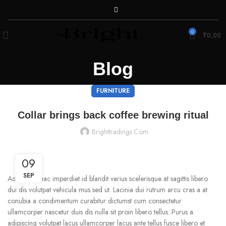
0
₹
0.00
Blog
FURNITURE
Collar brings back coffee brewing ritual
Brighttradings.com
09
SEP
Adipiscing hac imperdiet id blandit varius scelerisque at sagittis libero
dui dis volutpat vehicula mus sed ut. Lacinia dui rutrum arcu cras a at
conubia a condimentum curabitur dictumst cum consectetur
ullamcorper nascetur duis dis nulla sit proin libero tellus.
Purus a
adipiscing volutpat lacus ullamcorper lacus ante tellus fusce libero et