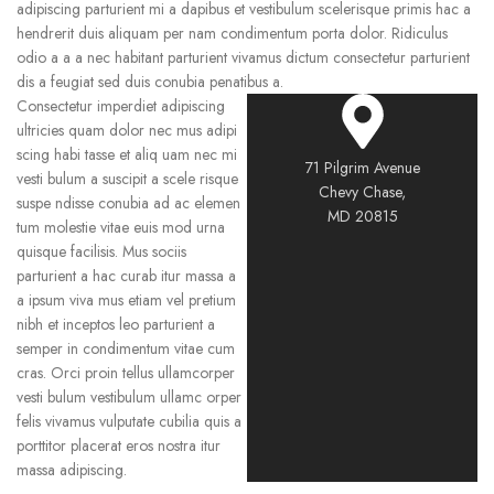
adipiscing parturient mi a dapibus et vestibulum scelerisque primis hac a
hendrerit duis aliquam per nam condimentum porta dolor. Ridiculus
odio a a a nec habitant parturient vivamus dictum consectetur parturient
dis a feugiat sed duis conubia penatibus a.
Consectetur imperdiet adipiscing
ultricies quam dolor nec mus adipi
scing habi tasse et aliq uam nec mi
71 Pilgrim Avenue
vesti bulum a suscipit a scele risque
Chevy Chase,
suspe ndisse conubia ad ac elemen
MD 20815
tum molestie vitae euis mod urna
quisque facilisis. Mus sociis
parturient a hac curab itur massa a
a ipsum viva mus etiam vel pretium
nibh et inceptos leo parturient a
semper in condimentum vitae cum
cras. Orci proin tellus ullamcorper
vesti bulum vestibulum ullamc orper
felis vivamus vulputate cubilia quis a
porttitor placerat eros nostra itur
massa adipiscing.