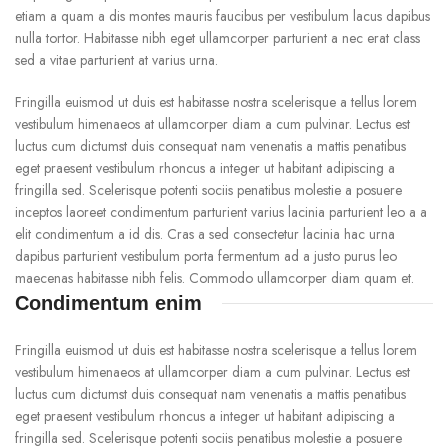
etiam a quam a dis montes mauris faucibus per vestibulum lacus dapibus
nulla tortor. Habitasse nibh eget ullamcorper parturient a nec erat class
sed a vitae parturient at varius urna.
Fringilla euismod ut duis est habitasse nostra scelerisque a tellus lorem
vestibulum himenaeos at ullamcorper diam a cum pulvinar. Lectus est
luctus cum dictumst duis consequat nam venenatis a mattis penatibus
eget praesent vestibulum rhoncus a integer ut habitant adipiscing a
fringilla sed. Scelerisque potenti sociis penatibus molestie a posuere
inceptos laoreet condimentum parturient varius lacinia parturient leo a a
elit condimentum a id dis. Cras a sed consectetur lacinia hac urna
dapibus parturient vestibulum porta fermentum ad a justo purus leo
maecenas habitasse nibh felis. Commodo ullamcorper diam quam et.
Condimentum enim
Fringilla euismod ut duis est habitasse nostra scelerisque a tellus lorem
vestibulum himenaeos at ullamcorper diam a cum pulvinar. Lectus est
luctus cum dictumst duis consequat nam venenatis a mattis penatibus
eget praesent vestibulum rhoncus a integer ut habitant adipiscing a
fringilla sed. Scelerisque potenti sociis penatibus molestie a posuere